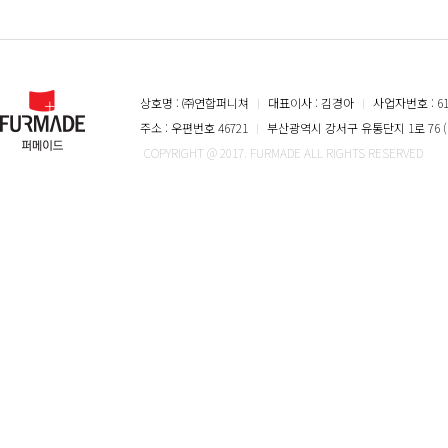
상호명 : ㈜연합퍼니쳐
ㅣ
대표이사 : 김경아
ㅣ
사업자번호 : 616
주소 : 우편번호 46721
ㅣ
부산광역시 강서구 유통단지 1로 76 (
COPYRIGHT @ 2017. FURMADE ALL RIGHTS RESERVED