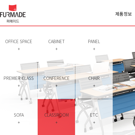
제품정보
Office spa
Cabinet
Panel
OFFICE SPACE
CABINET
PANEL
Premiercl
+
+
+
Conferen
Chair
Sofa
Classroo
PREMIER CLASS
CONFERENCE
CHAIR
Etc
+
+
+
SOFA
CLASSROOM
ETC
+
+
+