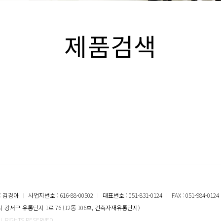
제품검색
: 김경아
ㅣ
사업자번호 : 616-88-00502
ㅣ
대표번호 : 051-831-0124
ㅣ
FAX : 051-984-0124
강서구 유통단지 1로 76 (12동 106호, 건축자재유통단지)
LL RIGHTS RESERVED