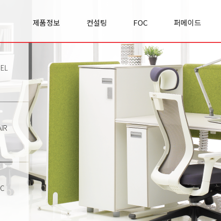
제품정보
컨설팅
FOC
퍼메이드
Office space
실적/사례
FOC란?
기업소개
Cabinet
컨설팅문의
FOC 이야기
경영철학
Panel
리서치&
모집공고
사업영역
EL
Premierclass
인사이트
오시는길
Conference
Chair
Sofa
Classroom
IR
Etc
TC