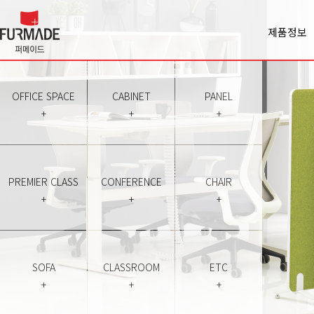
제품정보
Office spa
Cabinet
Panel
OFFICE SPACE
CABINET
PANEL
Premiercl
+
+
+
Conferen
Chair
Sofa
Classroo
PREMIER CLASS
CONFERENCE
CHAIR
Etc
+
+
+
SOFA
CLASSROOM
ETC
+
+
+