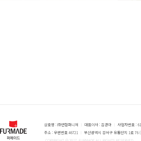
상호명 : ㈜연합퍼니쳐
ㅣ
대표이사 : 김경아
ㅣ
사업자번호 : 616
주소 : 우편번호 46721
ㅣ
부산광역시 강서구 유통단지 1로 76 (
COPYRIGHT @ 2017. FURMADE ALL RIGHTS RESERVED