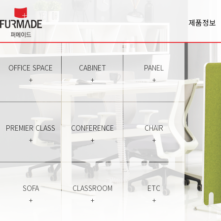
제품정보
Office spa
Cabinet
Panel
OFFICE SPACE
CABINET
PANEL
Premiercl
+
+
+
Conferen
Chair
Sofa
Classroo
PREMIER CLASS
CONFERENCE
CHAIR
Etc
+
+
+
SOFA
CLASSROOM
ETC
+
+
+