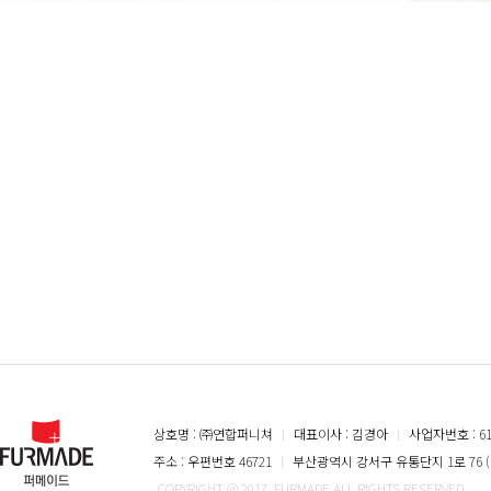
상호명 : ㈜연합퍼니쳐
ㅣ
대표이사 : 김경아
ㅣ
사업자번호 : 616
주소 : 우편번호 46721
ㅣ
부산광역시 강서구 유통단지 1로 76 (
COPYRIGHT @ 2017. FURMADE ALL RIGHTS RESERVED