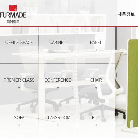
제품정보
Office spa
Cabinet
Panel
OFFICE SPACE
CABINET
PANEL
Premiercl
+
+
+
Conferen
Chair
Sofa
Classroo
PREMIER CLASS
CONFERENCE
CHAIR
Etc
+
+
+
SOFA
CLASSROOM
ETC
+
+
+