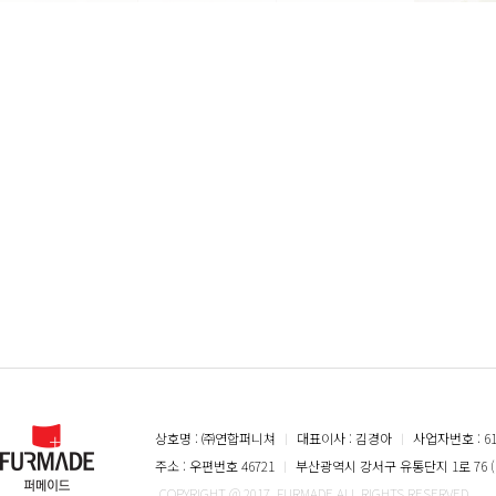
상호명 : ㈜연합퍼니쳐
ㅣ
대표이사 : 김경아
ㅣ
사업자번호 : 616
주소 : 우편번호 46721
ㅣ
부산광역시 강서구 유통단지 1로 76 (
COPYRIGHT @ 2017. FURMADE ALL RIGHTS RESERVED