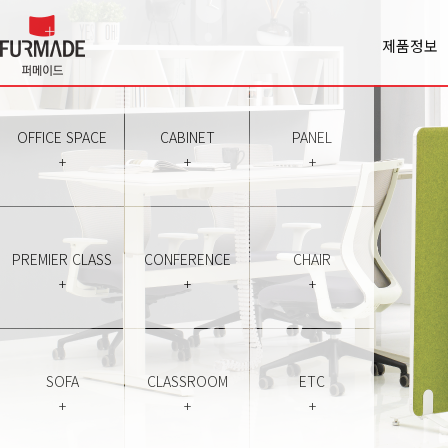
제품정보
Office spa
Cabinet
Panel
OFFICE SPACE
CABINET
PANEL
Premiercl
+
+
+
Conferen
Chair
Sofa
Classroo
PREMIER CLASS
CONFERENCE
CHAIR
Etc
+
+
+
SOFA
CLASSROOM
ETC
+
+
+