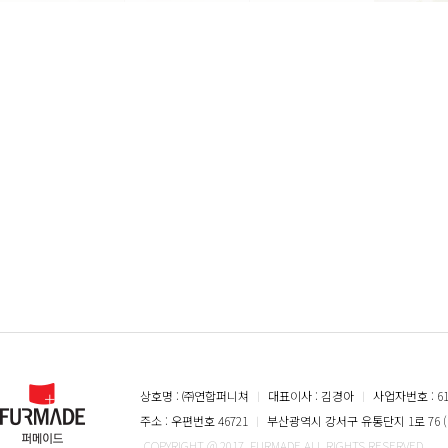
상호명 : ㈜연합퍼니쳐
ㅣ
대표이사 : 김경아
ㅣ
사업자번호 : 616
주소 : 우편번호 46721
ㅣ
부산광역시 강서구 유통단지 1로 76 (
COPYRIGHT @ 2017. FURMADE ALL RIGHTS RESERVED