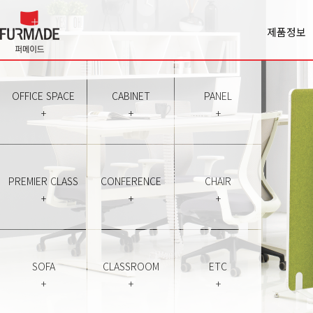
제품정보
Office spa
Cabinet
Panel
OFFICE SPACE
CABINET
PANEL
Premiercl
+
+
+
Conferen
Chair
Sofa
Classroo
PREMIER CLASS
CONFERENCE
CHAIR
Etc
+
+
+
SOFA
CLASSROOM
ETC
+
+
+