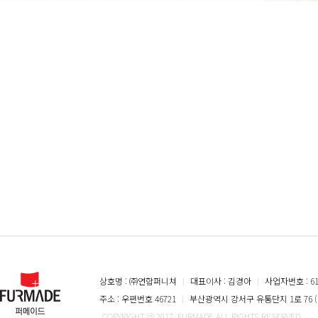
상호명 : ㈜연합퍼니쳐
ㅣ
대표이사 : 김경아
ㅣ
사업자번호 : 616
주소 : 우편번호 46721
ㅣ
부산광역시 강서구 유통단지 1로 76 (
COPYRIGHT @ 2017. FURMADE ALL RIGHTS RESERVED