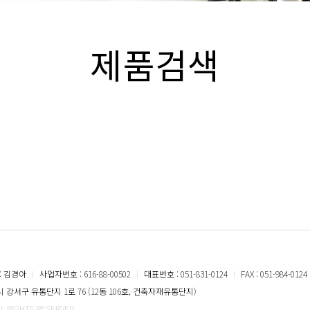
제품검색
: 김경아
ㅣ
사업자번호 : 616-88-00502
ㅣ
대표번호 : 051-831-0124
ㅣ
FAX : 051-984-0124
강서구 유통단지 1로 76 (12동 106호, 건축자재유통단지)
LL RIGHTS RESERVED