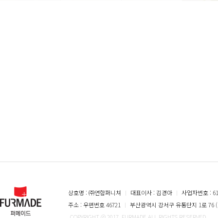
상호명 : ㈜연합퍼니쳐
ㅣ
대표이사 : 김경아
ㅣ
사업자번호 : 616
주소 : 우편번호 46721
ㅣ
부산광역시 강서구 유통단지 1로 76 (
COPYRIGHT @ 2017. FURMADE ALL RIGHTS RESERVED