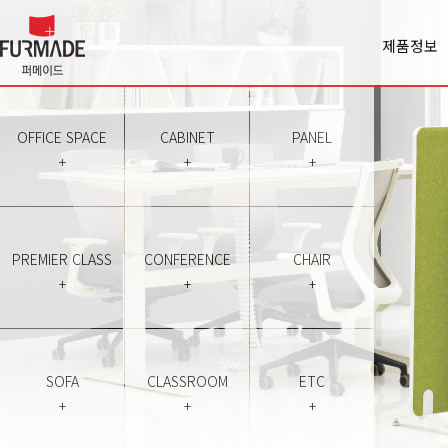
제품정보
Office spa
Cabinet
Panel
OFFICE SPACE
CABINET
PANEL
Premiercl
+
+
+
Conferen
Chair
Sofa
Classroo
PREMIER CLASS
CONFERENCE
CHAIR
Etc
+
+
+
SOFA
CLASSROOM
ETC
+
+
+