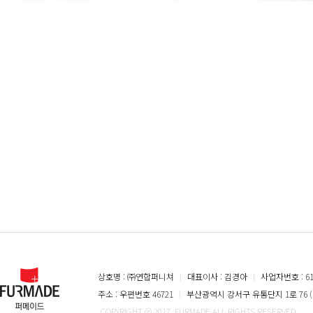
상호명 : ㈜연합퍼니쳐
ㅣ
대표이사 : 김경아
ㅣ
사업자번호 : 616
주소 : 우편번호 46721
ㅣ
부산광역시 강서구 유통단지 1로 76 (
COPYRIGHT @ 2017. FURMADE ALL RIGHTS RESERVED