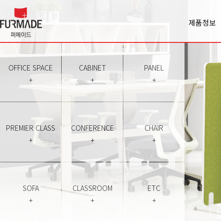
제품정보
Office spa
Cabinet
Panel
OFFICE SPACE
CABINET
PANEL
Premiercl
+
+
+
Conferen
Chair
Sofa
Classroo
PREMIER CLASS
CONFERENCE
CHAIR
Etc
+
+
+
SOFA
CLASSROOM
ETC
+
+
+