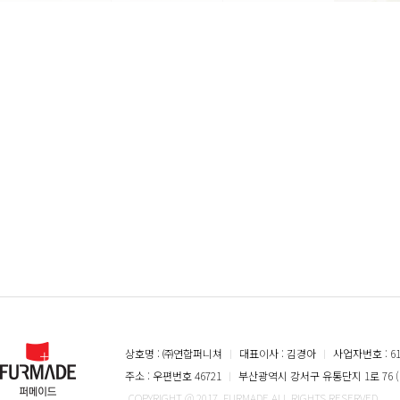
상호명 : ㈜연합퍼니쳐
ㅣ
대표이사 : 김경아
ㅣ
사업자번호 : 616
주소 : 우편번호 46721
ㅣ
부산광역시 강서구 유통단지 1로 76 (
COPYRIGHT @ 2017. FURMADE ALL RIGHTS RESERVED