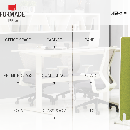
제품정보
Office spa
Cabinet
Panel
OFFICE SPACE
CABINET
PANEL
Premiercl
+
+
+
Conferen
Chair
Sofa
Classroo
PREMIER CLASS
CONFERENCE
CHAIR
Etc
+
+
+
SOFA
CLASSROOM
ETC
+
+
+