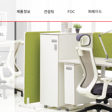
제품정보
컨설팅
FOC
퍼메이드
Office space
실적/사례
FOC란?
기업소개
Cabinet
컨설팅문의
FOC 이야기
경영철학
Panel
리서치&
모집공고
사업영역
EL
Premierclass
인사이트
오시는길
Conference
Chair
Sofa
Classroom
IR
Etc
TC