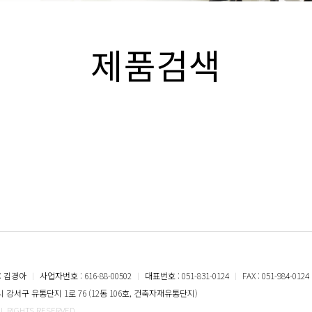
제품검색
: 김경아
ㅣ
사업자번호 : 616-88-00502
ㅣ
대표번호 : 051-831-0124
ㅣ
FAX : 051-984-0124
강서구 유통단지 1로 76 (12동 106호, 건축자재유통단지)
LL RIGHTS RESERVED