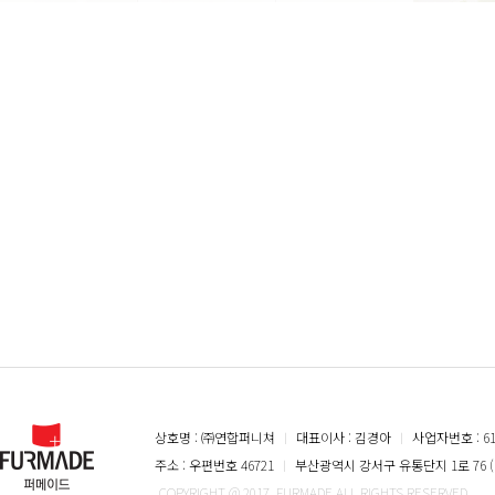
상호명 : ㈜연합퍼니쳐
ㅣ
대표이사 : 김경아
ㅣ
사업자번호 : 616
주소 : 우편번호 46721
ㅣ
부산광역시 강서구 유통단지 1로 76 (
COPYRIGHT @ 2017. FURMADE ALL RIGHTS RESERVED