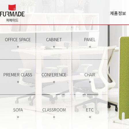
제품정보
Office spa
Cabinet
Panel
OFFICE SPACE
CABINET
PANEL
Premiercl
+
+
+
Conferen
Chair
Sofa
Classroo
PREMIER CLASS
CONFERENCE
CHAIR
Etc
+
+
+
SOFA
CLASSROOM
ETC
+
+
+