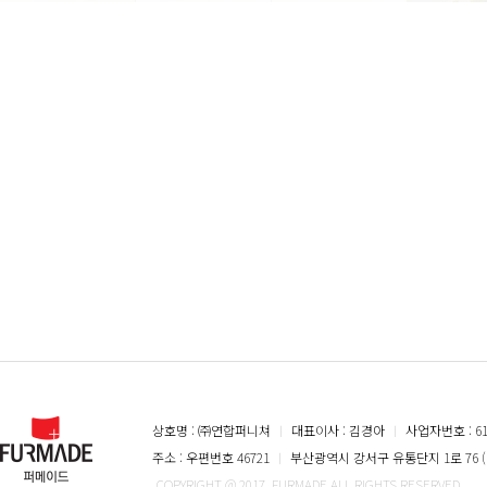
상호명 : ㈜연합퍼니쳐
ㅣ
대표이사 : 김경아
ㅣ
사업자번호 : 616
주소 : 우편번호 46721
ㅣ
부산광역시 강서구 유통단지 1로 76 (
COPYRIGHT @ 2017. FURMADE ALL RIGHTS RESERVED