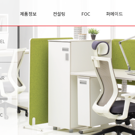
제품정보
컨설팅
FOC
퍼메이드
Office space
실적/사례
FOC란?
기업소개
Cabinet
컨설팅문의
FOC 이야기
경영철학
Panel
리서치&
모집공고
사업영역
EL
Premierclass
인사이트
오시는길
Conference
Chair
Sofa
Classroom
IR
Etc
TC