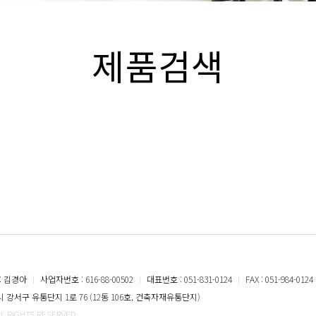
제품검색
: 김경아
ㅣ
사업자번호 : 616-88-00502
ㅣ
대표번호 : 051-831-0124
ㅣ
FAX : 051-984-0124
강서구 유통단지 1로 76 (12동 106호, 건축자재유통단지)
LL RIGHTS RESERVED