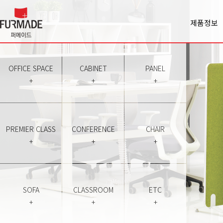
제품정보
Office spa
Cabinet
Panel
OFFICE SPACE
CABINET
PANEL
Premiercl
+
+
+
Conferen
Chair
Sofa
Classroo
PREMIER CLASS
CONFERENCE
CHAIR
Etc
+
+
+
SOFA
CLASSROOM
ETC
+
+
+