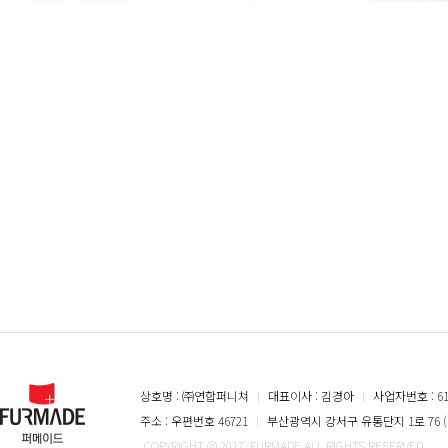
상호명 : ㈜연합퍼니쳐
ㅣ
대표이사 : 김경아
ㅣ
사업자번호 : 616
주소 : 우편번호 46721
ㅣ
부산광역시 강서구 유통단지 1로 76 (
COPYRIGHT @ 2017. FURMADE ALL RIGHTS RESERVED