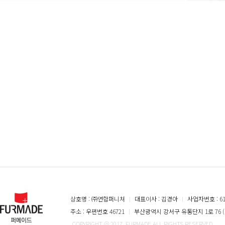
상호명 : ㈜연합퍼니쳐
ㅣ
대표이사 : 김경아
ㅣ
사업자번호 : 616
주소 : 우편번호 46721
ㅣ
부산광역시 강서구 유통단지 1로 76 (
COPYRIGHT @ 2017. FURMADE ALL RIGHTS RESERVED