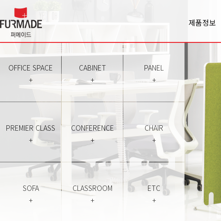
제품정보
Office spa
Cabinet
Panel
OFFICE SPACE
CABINET
PANEL
Premiercl
+
+
+
Conferen
Chair
Sofa
Classroo
PREMIER CLASS
CONFERENCE
CHAIR
Etc
+
+
+
SOFA
CLASSROOM
ETC
+
+
+