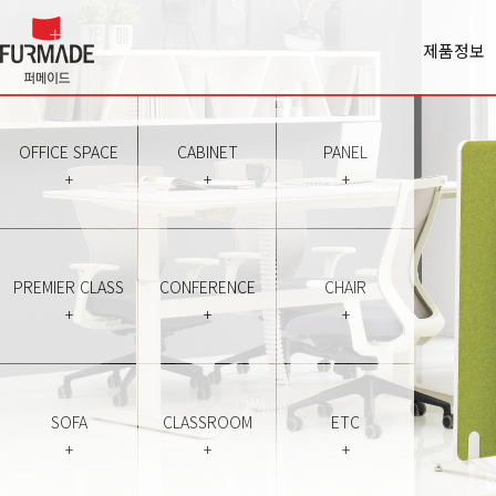
제품정보
Office spa
Cabinet
Panel
OFFICE SPACE
CABINET
PANEL
Premiercl
+
+
+
Conferen
Chair
Sofa
Classroo
PREMIER CLASS
CONFERENCE
CHAIR
Etc
+
+
+
SOFA
CLASSROOM
ETC
+
+
+