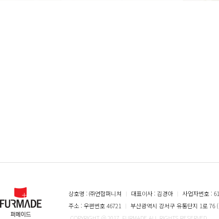
상호명 : ㈜연합퍼니쳐
ㅣ
대표이사 : 김경아
ㅣ
사업자번호 : 616
주소 : 우편번호 46721
ㅣ
부산광역시 강서구 유통단지 1로 76 (
COPYRIGHT @ 2017. FURMADE ALL RIGHTS RESERVED