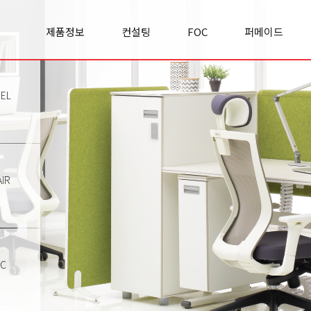
제품정보
컨설팅
FOC
퍼메이드
Office space
실적/사례
FOC란?
기업소개
Cabinet
컨설팅문의
FOC 이야기
경영철학
Panel
리서치&
모집공고
사업영역
EL
Premierclass
인사이트
오시는길
Conference
Chair
Sofa
Classroom
IR
Etc
TC