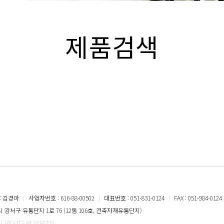
제품검색
: 김경아
ㅣ
사업자번호 : 616-88-00502
ㅣ
대표번호 : 051-831-0124
ㅣ
FAX : 051-984-0124
강서구 유통단지 1로 76 (12동 106호, 건축자재유통단지)
LL RIGHTS RESERVED