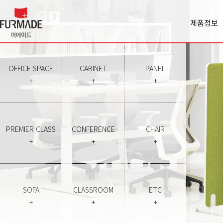
제품정보
Office spa
Cabinet
Panel
OFFICE SPACE
CABINET
PANEL
Premiercl
+
+
+
Conferen
Chair
Sofa
Classroo
PREMIER CLASS
CONFERENCE
CHAIR
Etc
+
+
+
SOFA
CLASSROOM
ETC
+
+
+