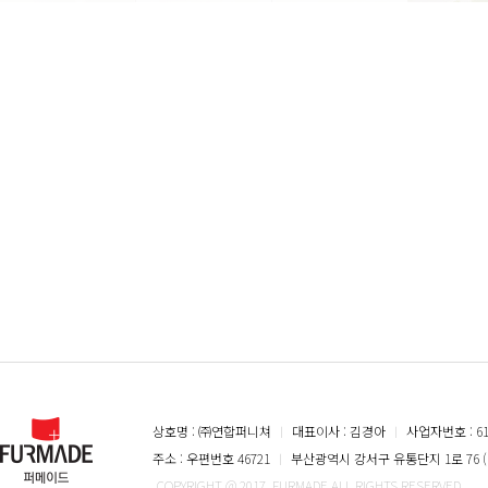
상호명 : ㈜연합퍼니쳐
ㅣ
대표이사 : 김경아
ㅣ
사업자번호 : 616
주소 : 우편번호 46721
ㅣ
부산광역시 강서구 유통단지 1로 76 (
COPYRIGHT @ 2017. FURMADE ALL RIGHTS RESERVED