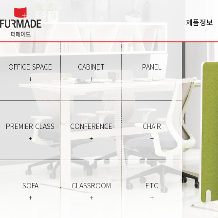
제품정보
Office spa
Cabinet
Panel
OFFICE SPACE
CABINET
PANEL
Premiercl
+
+
+
Conferen
Chair
Sofa
Classroo
PREMIER CLASS
CONFERENCE
CHAIR
Etc
+
+
+
SOFA
CLASSROOM
ETC
+
+
+