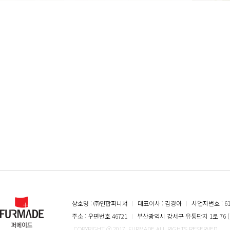
상호명 : ㈜연합퍼니쳐
ㅣ
대표이사 : 김경아
ㅣ
사업자번호 : 616
주소 : 우편번호 46721
ㅣ
부산광역시 강서구 유통단지 1로 76 (
COPYRIGHT @ 2017. FURMADE ALL RIGHTS RESERVED