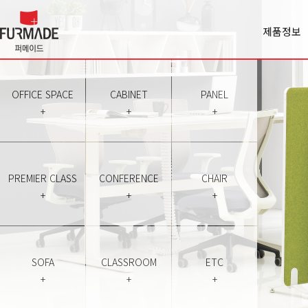
제품정보
Office spa
Cabinet
Panel
OFFICE SPACE
CABINET
PANEL
Premiercl
+
+
+
Conferen
Chair
Sofa
Classroo
PREMIER CLASS
CONFERENCE
CHAIR
Etc
+
+
+
SOFA
CLASSROOM
ETC
+
+
+