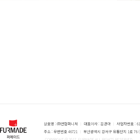
상호명 : ㈜연합퍼니쳐
ㅣ
대표이사 : 김경아
ㅣ
사업자번호 : 616
주소 : 우편번호 46721
ㅣ
부산광역시 강서구 유통단지 1로 76 (
COPYRIGHT @ 2017. FURMADE ALL RIGHTS RESERVED