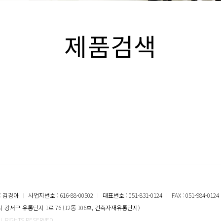
제품검색
: 김경아
ㅣ
사업자번호 : 616-88-00502
ㅣ
대표번호 : 051-831-0124
ㅣ
FAX : 051-984-0124
강서구 유통단지 1로 76 (12동 106호, 건축자재유통단지)
LL RIGHTS RESERVED