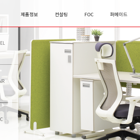
제품정보
컨설팅
FOC
퍼메이드
Office space
실적/사례
FOC란?
기업소개
Cabinet
컨설팅문의
FOC 이야기
경영철학
Panel
리서치&
모집공고
사업영역
EL
Premierclass
인사이트
오시는길
Conference
Chair
Sofa
Classroom
IR
Etc
TC