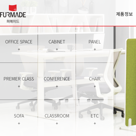
제품정보
Office spa
Cabinet
Panel
OFFICE SPACE
CABINET
PANEL
Premiercl
+
+
+
Conferen
Chair
Sofa
Classroo
PREMIER CLASS
CONFERENCE
CHAIR
Etc
+
+
+
SOFA
CLASSROOM
ETC
+
+
+