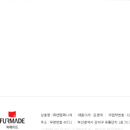
상호명 : ㈜연합퍼니쳐
ㅣ
대표이사 : 김경아
ㅣ
사업자번호 : 616
주소 : 우편번호 46721
ㅣ
부산광역시 강서구 유통단지 1로 76 (
COPYRIGHT @ 2017. FURMADE ALL RIGHTS RESERVED