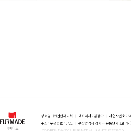
상호명 : ㈜연합퍼니쳐
ㅣ
대표이사 : 김경아
ㅣ
사업자번호 : 616
주소 : 우편번호 46721
ㅣ
부산광역시 강서구 유통단지 1로 76 (
COPYRIGHT @ 2017. FURMADE ALL RIGHTS RESERVED