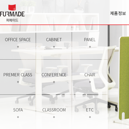
제품정보
Office spa
Cabinet
Panel
OFFICE SPACE
CABINET
PANEL
Premiercl
+
+
+
Conferen
Chair
Sofa
Classroo
PREMIER CLASS
CONFERENCE
CHAIR
Etc
+
+
+
SOFA
CLASSROOM
ETC
+
+
+