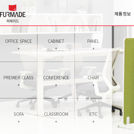
제품정보
Office spa
Cabinet
Panel
OFFICE SPACE
CABINET
PANEL
Premiercl
+
+
+
Conferen
Chair
Sofa
Classroo
PREMIER CLASS
CONFERENCE
CHAIR
Etc
+
+
+
SOFA
CLASSROOM
ETC
+
+
+