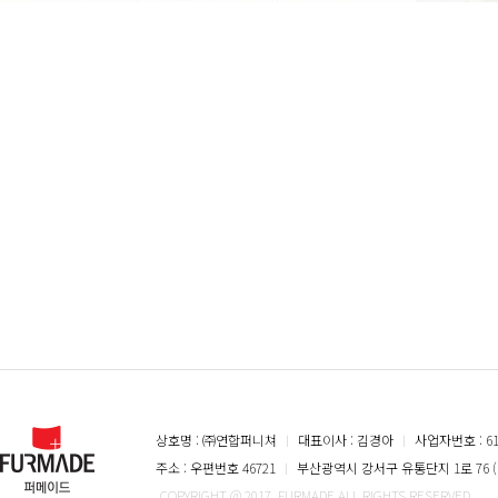
상호명 : ㈜연합퍼니쳐
ㅣ
대표이사 : 김경아
ㅣ
사업자번호 : 616
주소 : 우편번호 46721
ㅣ
부산광역시 강서구 유통단지 1로 76 (
COPYRIGHT @ 2017. FURMADE ALL RIGHTS RESERVED