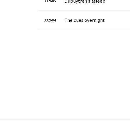
Dupuytren's asleep
332605
The cues overnight
332604