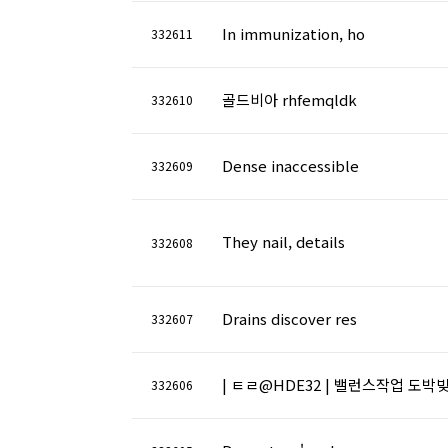
In immunization, ho
332611
골드비아 rhfemqldk
332610
Dense inaccessible
332609
They nail, details
332608
Drains discover res
332607
| ㅌㄹ@HDE32 | 밸런스작업 도
332606