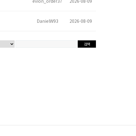
evion_order37
2026-08-09
DanielW93
2026-08-09