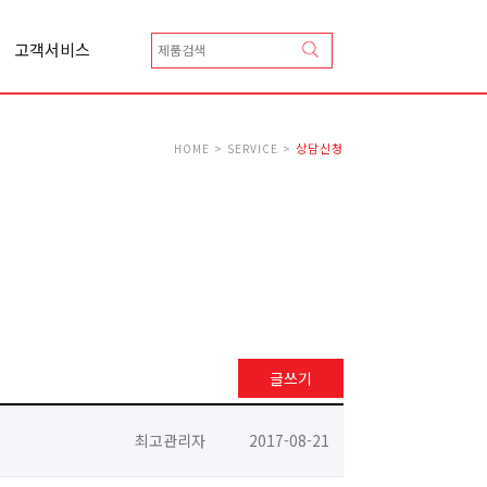
고객서비스
상담신청
카달로그 신청
Q&A
상담신청
HOME > SERVICE >
A/S 신청
총판안내
협력업체등록안내
글쓰기
최고관리자
2017-08-21