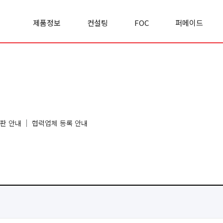
제품정보
컨설팅
FOC
퍼메이드
Office space
실적/사례
FOC란?
기업소개
Cabinet
컨설팅문의
FOC 이야기
경영철학
Panel
리서치&
모집공고
사업영역
Premierclass
인사이트
오시는길
Conference
Chair
Sofa
판 안내
협력업체 등록 안내
Classroom
Etc