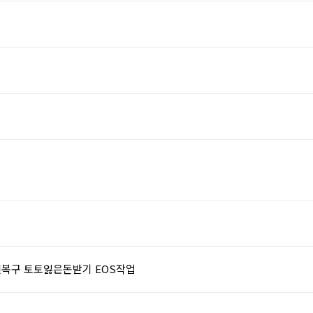
박빚복구 토토잃은돈받기 EOS작업