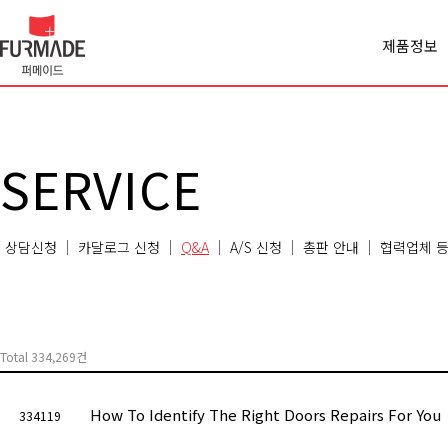
제품정보
Office spa
Cabinet
Panel
Premiercl
SERVICE
Conferen
Chair
Sofa
상담신청
카달로그 신청
Q&A
A/S 신청
총판 안내
협력업체 등
Classroo
Etc
Total 334,269건
How To Identify The Right Doors Repairs For You
334119