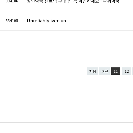
성인약국 센트립 구매 전 꼭 확인하세요 - 파워약국
334106
Unreliably iversun
334105
처음
이전
11
12