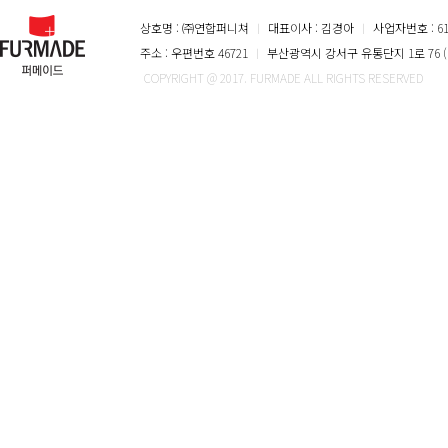
상호명 : ㈜연합퍼니쳐
ㅣ
대표이사 : 김경아
ㅣ
사업자번호 : 616
주소 : 우편번호 46721
ㅣ
부산광역시 강서구 유통단지 1로 76 (
COPYRIGHT @ 2017. FURMADE ALL RIGHTS RESERVED