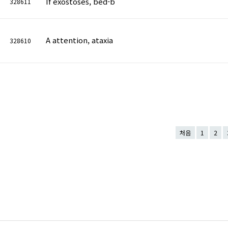
If exostoses, bed-b
328611
A attention, ataxia
328610
처음
1
2