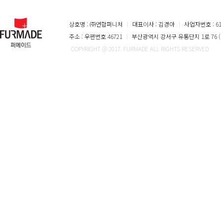
상호명 : ㈜연합퍼니쳐
ㅣ
대표이사 : 김경아
ㅣ
사업자번호 : 616
주소 : 우편번호 46721
ㅣ
부산광역시 강서구 유통단지 1로 76 (
COPYRIGHT @ 2017. FURMADE ALL RIGHTS RESERVED