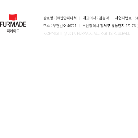
상호명 : ㈜연합퍼니쳐
ㅣ
대표이사 : 김경아
ㅣ
사업자번호 : 616
주소 : 우편번호 46721
ㅣ
부산광역시 강서구 유통단지 1로 76 (
COPYRIGHT @ 2017. FURMADE ALL RIGHTS RESERVED