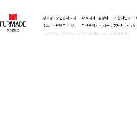
상호명 : ㈜연합퍼니쳐
ㅣ
대표이사 : 김경아
ㅣ
사업자번호 : 616
주소 : 우편번호 46721
ㅣ
부산광역시 강서구 유통단지 1로 76 (
COPYRIGHT @ 2017. FURMADE ALL RIGHTS RESERVED