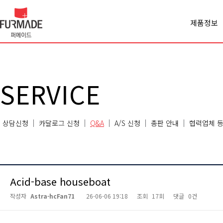
제품정보
Office spa
Cabinet
Panel
Premiercl
SERVICE
Conferen
Chair
Sofa
상담신청
카달로그 신청
Q&A
A/S 신청
총판 안내
협력업체 등
Classroo
Etc
Acid-base houseboat
작성자
Astra-hcFan71
26-06-06 19:18
조회
17회
댓글
0건