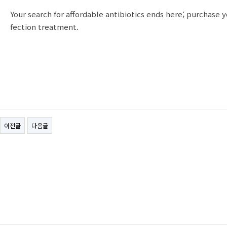
Your search for affordable antibiotics ends here; purchase 
fection treatment.
이전글
다음글