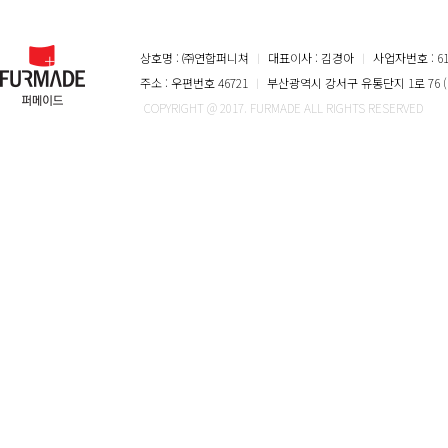
상호명 : ㈜연합퍼니쳐
ㅣ
대표이사 : 김경아
ㅣ
사업자번호 : 616
주소 : 우편번호 46721
ㅣ
부산광역시 강서구 유통단지 1로 76 (
COPYRIGHT @ 2017. FURMADE ALL RIGHTS RESERVED