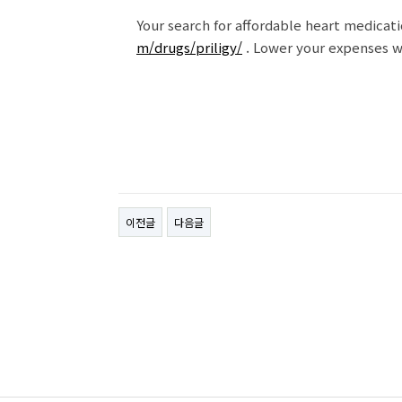
Your search for affordable heart medicat
m/drugs/priligy/
. Lower your expenses w
이전글
다음글