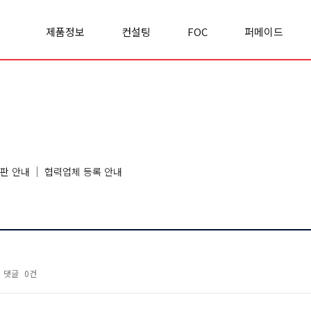
제품정보
컨설팅
FOC
퍼메이드
Office space
실적/사례
FOC란?
기업소개
Cabinet
컨설팅문의
FOC 이야기
경영철학
Panel
리서치&
모집공고
사업영역
Premierclass
인사이트
오시는길
Conference
Chair
Sofa
판 안내
협력업체 등록 안내
Classroom
Etc
댓글
0건