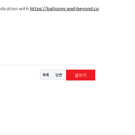
edication with
https://balloons-and-beyond.co
목록
답변
글쓰기