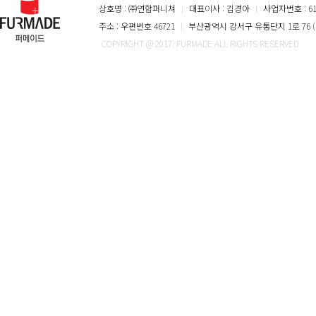
상호명 : ㈜연합퍼니쳐
ㅣ
대표이사 : 김경아
ㅣ
사업자번호 : 616
주소 : 우편번호 46721
ㅣ
부산광역시 강서구 유통단지 1로 76 (
COPYRIGHT @ 2017. FURMADE ALL RIGHTS RESERVED