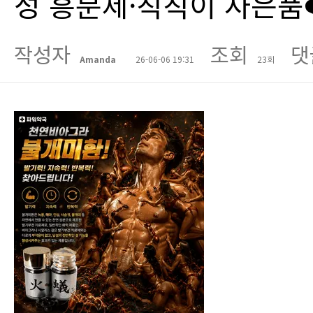
성 흥분제·칙칙이 사은품❤
작성자
조회
댓
Amanda
26-06-06 19:31
23회