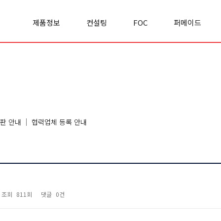
제품정보
컨설팅
FOC
퍼메이드
Office space
실적/사례
FOC란?
기업소개
Cabinet
컨설팅문의
FOC 이야기
경영철학
Panel
리서치&
모집공고
사업영역
Premierclass
인사이트
오시는길
Conference
Chair
Sofa
판 안내
협력업체 등록 안내
Classroom
Etc
조회
811회
댓글
0건