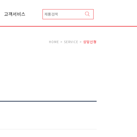
고객서비스
상담신청
카달로그 신청
Q&A
상담신청
HOME > SERVICE >
A/S 신청
총판안내
협력업체등록안내