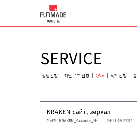
SERVICE
상담신청
카달로그 신청
Q&A
A/S 신청
총
KRAKEN сайт, зеркал
작성자
KRAKEN_Ссылка_N…
24-11-29 22:52