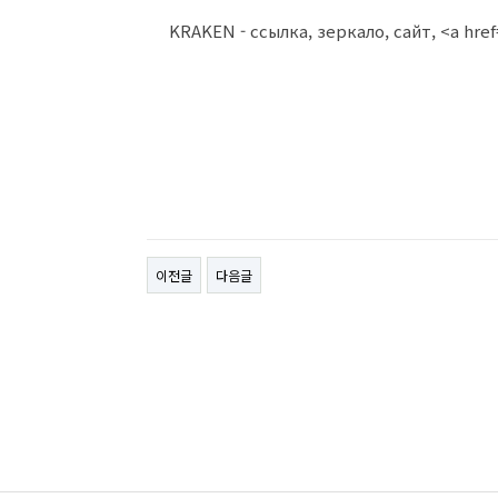
KRAKEN - ссылка, зеркало, сайт, <a hre
이전글
다음글