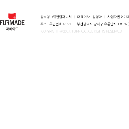
상호명 : ㈜연합퍼니쳐
ㅣ
대표이사 : 김경아
ㅣ
사업자번호 : 616
주소 : 우편번호 46721
ㅣ
부산광역시 강서구 유통단지 1로 76 (
COPYRIGHT @ 2017. FURMADE ALL RIGHTS RESERVED