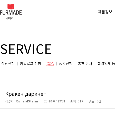
제품정보
Office spa
Cabinet
Panel
Premiercl
SERVICE
Conferen
Chair
Sofa
상담신청
카달로그 신청
Q&A
A/S 신청
총판 안내
협력업체 등
Classroo
Etc
Кракен даркнет
작성자
RichardStarm
25-10-07 19:31
조회
51회
댓글
0건