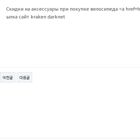
Скидки на аксессуары при покупке велосипеда <a href=ht
ылка сайт kraken darknet
이전글
다음글