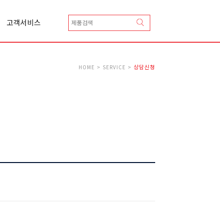
고객서비스
상담신청
카달로그 신청
Q&A
상담신청
HOME > SERVICE >
A/S 신청
총판안내
협력업체등록안내