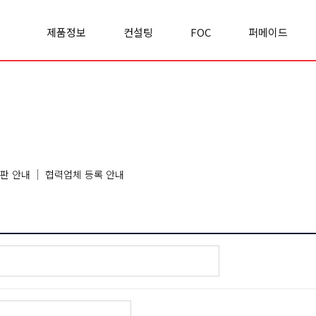
제품정보
컨설팅
FOC
퍼메이드
Office space
실적/사례
FOC란?
기업소개
Cabinet
컨설팅문의
FOC 이야기
경영철학
Panel
리서치&
모집공고
사업영역
Premierclass
인사이트
오시는길
Conference
Chair
Sofa
판 안내
협력업체 등록 안내
Classroom
Etc